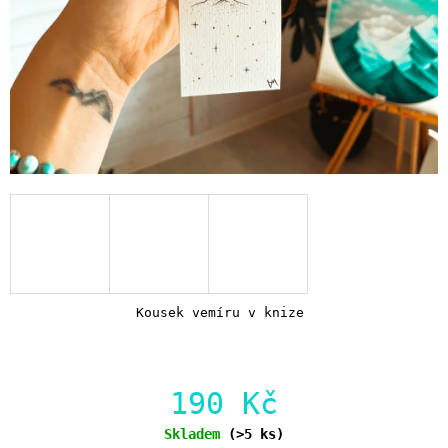
Kousek vemíru v knize
190 Kč
Měrná
Skladem
(>5 ks)