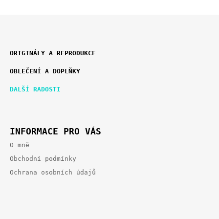
Z
K
Á
ORIGINÁLY A REPRODUKCE
A
P
T
OBLEČENÍ A DOPLŇKY
E
A
G
T
DALŠÍ RADOSTI
O
Í
R
I
E
INFORMACE PRO VÁS
O mně
Obchodní podmínky
Ochrana osobních údajů