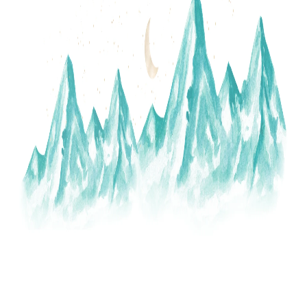
A
J
Í
T
?
HLEDAT
D
O
P
O
R
U
Č