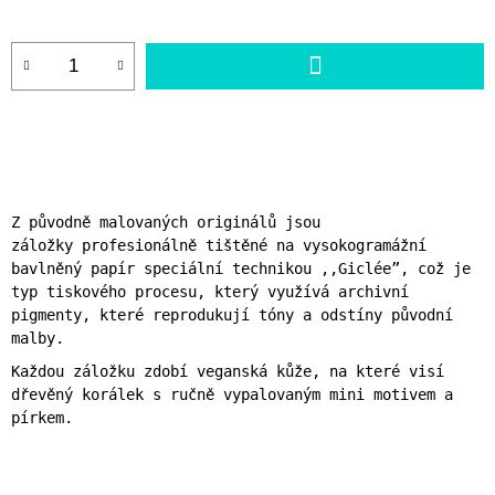
cena:
DO
KOŠÍKU
Z původně malovaných originálů jsou
záložky
profesionálně tištěné na vysokogramážní
bavlněný papír speciální technikou ,,Giclée”,
což je
typ tiskového procesu, který využívá archivní
pigmenty, které reprodukují tóny a odstíny původní
malby.
Každou záložku zdobí veganská kůže, na které visí
dřevěný korálek s ručně vypalovaným mini motivem a
pírkem.