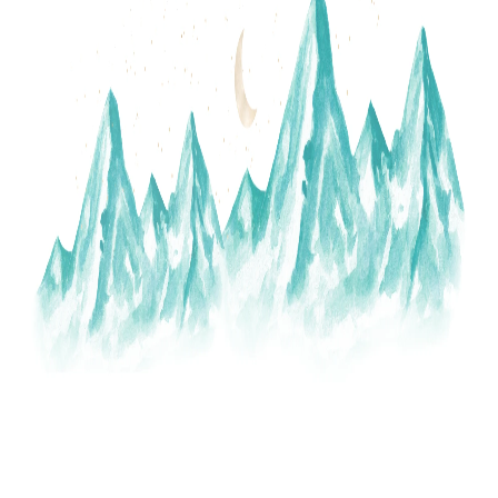
A
J
Í
T
?
HLEDAT
D
O
P
O
R
U
Č