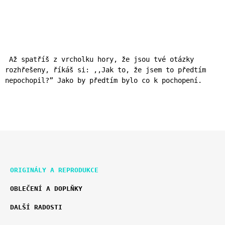
cena:
Až spatříš z vrcholku hory, že jsou tvé otázky
rozhřešeny, říkáš si: ,,Jak to, že jsem to předtím
nepochopil?” Jako by předtím bylo co k pochopení.
Z
K
Á
ORIGINÁLY A REPRODUKCE
A
P
T
OBLEČENÍ A DOPLŇKY
E
A
G
T
DALŠÍ RADOSTI
O
Í
R