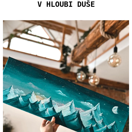
U
V HLOUBI DUŠE
J
E
M
E
PLECHÁČEK
ŽIJ
ŽLUTÝ/KREMOVÝ
400
Kč