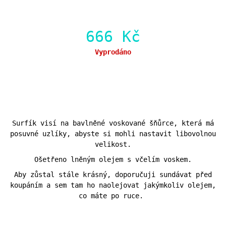
666 Kč
Měrná
Vyprodáno
cena:
Surfík visí na bavlněné voskované šňůrce, která má
posuvné uzlíky, abyste si mohli nastavit libovolnou
velikost.
Ošetřeno lněným olejem s včelím voskem.
Aby zůstal stále krásný, doporučuji sundávat před
koupáním a sem tam ho naolejovat jakýmkoliv olejem,
co máte po ruce.