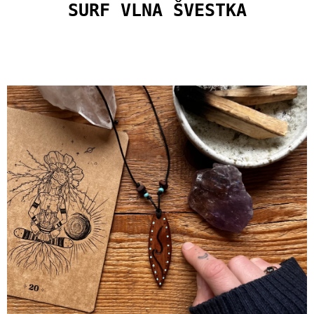
U
SURF VLNA ŠVESTKA
J
E
M
E
SPONA
DIVOKÉ
HORY
400
Kč