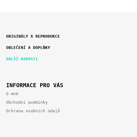
Z
K
Á
ORIGINÁLY A REPRODUKCE
A
P
T
OBLEČENÍ A DOPLŇKY
E
A
G
T
DALŠÍ RADOSTI
O
Í
R
I
E
INFORMACE PRO VÁS
O mně
Obchodní podmínky
Ochrana osobních údajů