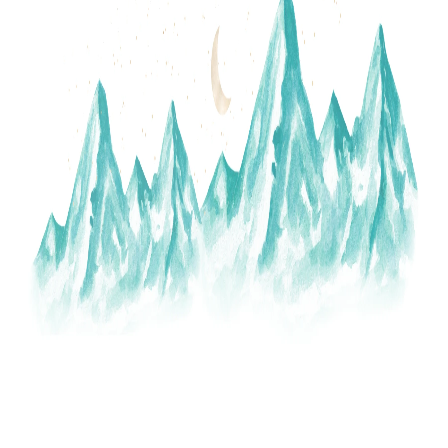
A
J
Í
T
?
HLEDAT
D
O
P
O
R
U
Č