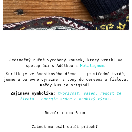
Jedinečný ručně vyrobený kousek, který vznikl ve
spolupráci s Adélkou z
Metalignum
.
Surfík je ze švestkového dřeva - je středně tvrdé,
jemné a barevně výrazné, s tóny do červena a fialova.
Každý kus je originál.
Zajímavá symbolika:
tvořivost, vášeň, radost ze
života – energie srdce a osobitý výraz.
Rozměr : cca 6 cm
Začneš mu psát další příběh?