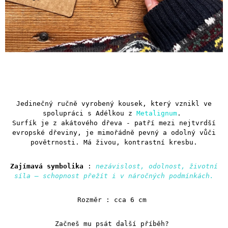
Jedinečný ručně vyrobený kousek, který vznikl ve
spolupráci s Adélkou z
Metalignum
.
Surfík je z akátového dřeva -
patří mezi nejtvrdší
evropské dřeviny, je mimořádně pevný a odolný vůči
povětrnosti. Má živou, kontrastní kresbu.
Zajímavá symbolika
:
nezávislost, odolnost, životní
síla – schopnost přežít i v náročných podmínkách.
Rozměr : cca 6 cm
Začneš mu psát další příběh?