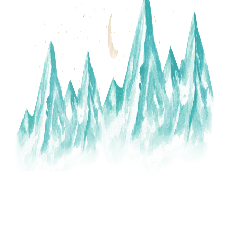
A
J
Í
T
?
HLEDAT
D
O
P
O
R
U
Č