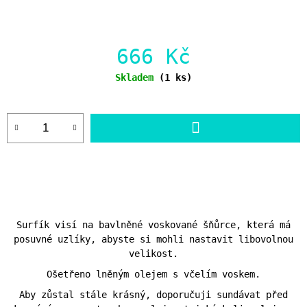
666 Kč
Měrná
Skladem
(1 ks)
cena:
DO
KOŠÍKU
Surfík visí na bavlněné voskované šňůrce, která má
posuvné uzlíky, abyste si mohli nastavit libovolnou
velikost.
Ošetřeno lněným olejem s včelím voskem.
Aby zůstal stále krásný, doporučuji sundávat před