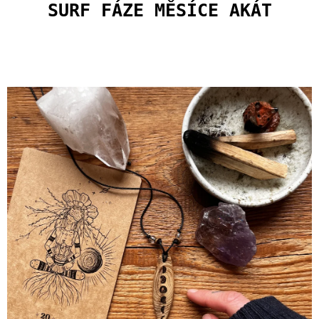
U
SURF FÁZE MĚSÍCE AKÁT
J
E
M
E
PLECHÁČEK
ŽIJ
ŽLUTÝ/KREMOVÝ
400
Kč