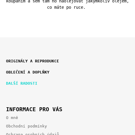
koupáním a sem tam ho naolejovat jakýmkoliv olejem,
co máte po ruce.
Z
K
Á
ORIGINÁLY A REPRODUKCE
A
P
T
OBLEČENÍ A DOPLŇKY
E
A
G
T
DALŠÍ RADOSTI
O
Í
R
I
E
INFORMACE PRO VÁS
O mně
Obchodní podmínky
Ochrana osobních údajů