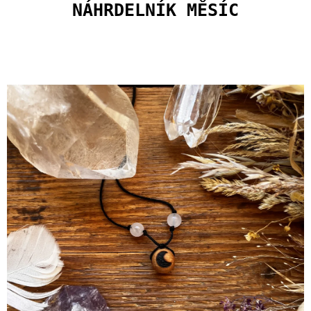
U
NÁHRDELNÍK MĚSÍC
J
E
M
E
PLECHÁČEK
ŽIJ
ČERNÝ
400
Kč