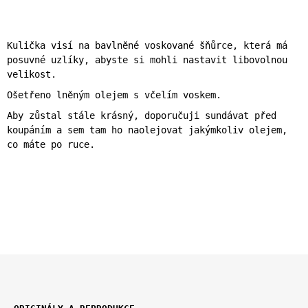
Kulička visí na bavlněné voskované šňůrce, která má
posuvné uzlíky, abyste si mohli nastavit libovolnou
velikost.
Ošetřeno lněným olejem s včelím voskem.
Aby zůstal stále krásný, doporučuji sundávat před
koupáním a sem tam ho naolejovat jakýmkoliv olejem,
co máte po ruce.
Z
K
Á