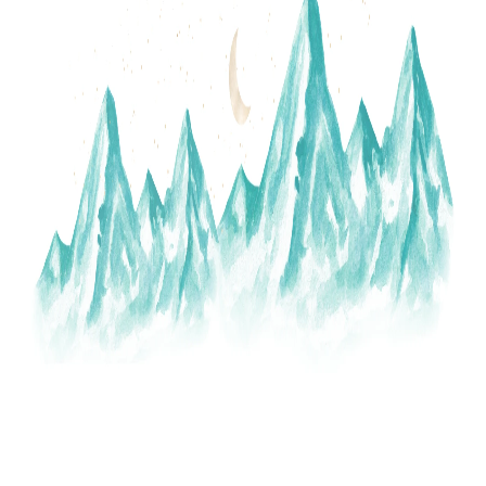
A
J
Í
T
?
HLEDAT
D
O
P
O
R
U
Č