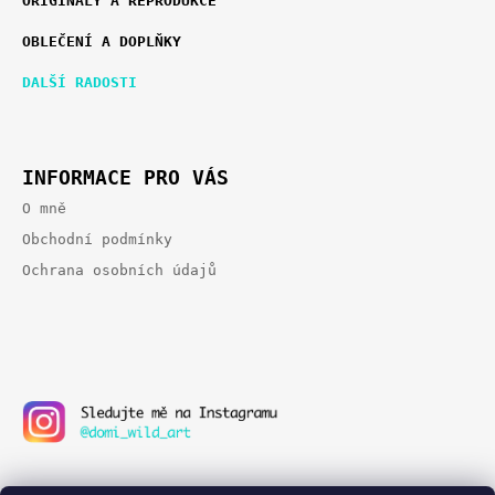
ORIGINÁLY A REPRODUKCE
A
P
T
OBLEČENÍ A DOPLŇKY
E
A
G
T
DALŠÍ RADOSTI
O
Í
R
I
E
INFORMACE PRO VÁS
O mně
Obchodní podmínky
Ochrana osobních údajů