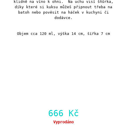
klidně na víno k ohni. Na uchu visí šňůrka,
díky které si kuksu můžeš připnout třeba na
batoh nebo pověsit na háček v kuchyni či
dodávce.
Objem cca 120 ml, výška 14 cm, šířka 7 cm
666 Kč
Měrná
Vyprodáno