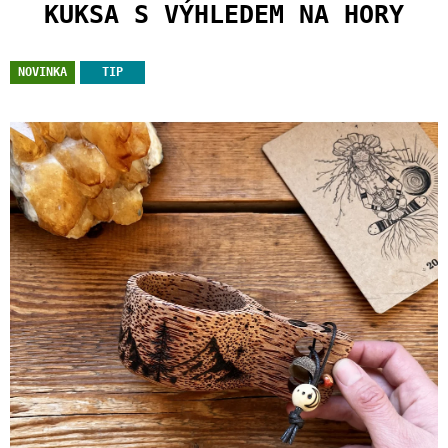
U
KUKSA S VÝHLEDEM NA HORY
J
E
M
NOVINKA
TIP
E
PLECHÁČEK
ŽIJ
MENTOLOVÝ
400
Kč