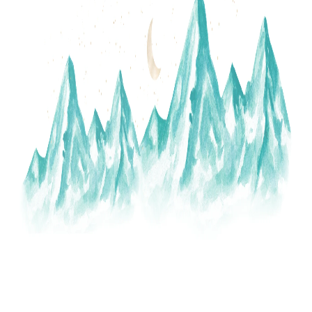
A
J
Í
T
?
HLEDAT
D
O
P
O
R
U
Č