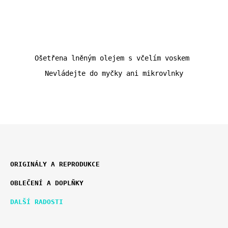
cena:
Ošetřena lněným olejem s včelím voskem
Nevládejte do myčky ani mikrovlnky
Z
K
Á
ORIGINÁLY A REPRODUKCE
A
P
T
OBLEČENÍ A DOPLŇKY
E
A
G
T
DALŠÍ RADOSTI
O
Í
R
I