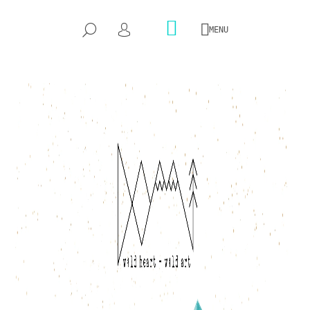
K
Přejít
na
O
NÁKUPNÍ
HLEDAT
ZPĚT
ZPĚT
MENU
KOŠÍK
obsah
PŘIHLÁŠENÍ
Š
Í
C
K
O
P
O
T
Ř
E
B
U
J
E
T
E
N