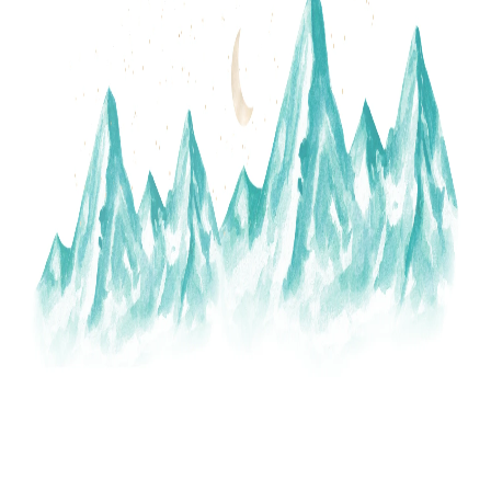
A
J
Í
T
?
HLEDAT
D
O
P
O
R
U
Č