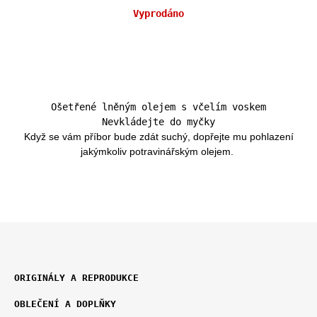
Měrná
Vyprodáno
cena:
Ošetřené lněným olejem s včelím voskem
Nevkládejte do myčky
Když se vám příbor bude zdát suchý, dopřejte mu pohlazení
jakýmkoliv potravinářským olejem.
Z
K
Á
ORIGINÁLY A REPRODUKCE
A
P
T
OBLEČENÍ A DOPLŇKY
E
A