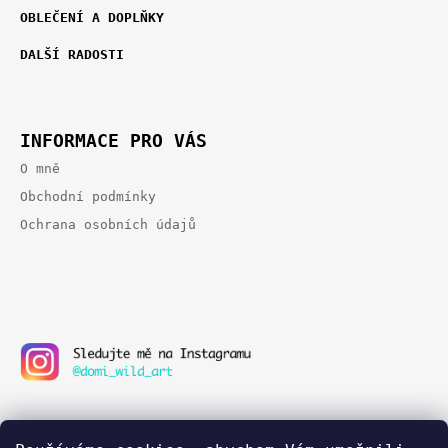
P
T
OBLEČENÍ A DOPLŇKY
E
A
G
T
DALŠÍ RADOSTI
O
Í
R
I
E
INFORMACE PRO VÁS
O mně
Obchodní podmínky
Ochrana osobních údajů