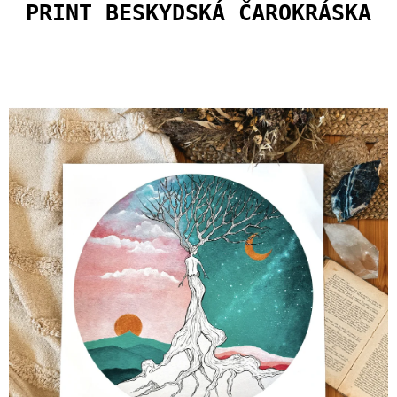
U
PRINT BESKYDSKÁ ČAROKRÁSKA
J
E
M
E
PLECHÁČEK
ŽIJ
ČERNÝ
400
Kč