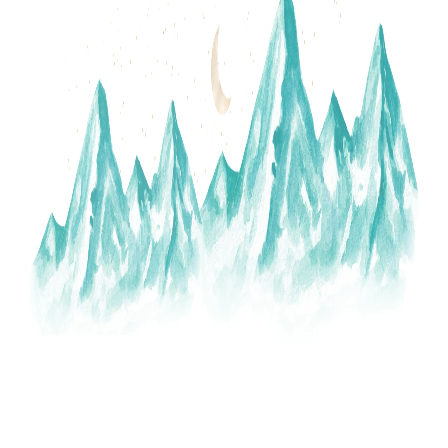
A
J
Í
T
?
HLEDAT
D
O
P
O
R
U
Č