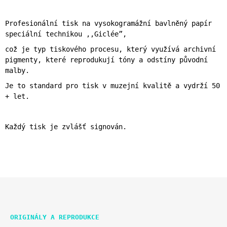
Profesionální tisk na vysokogramážní bavlněný papír
speciální technikou ,,Giclée”,
což je typ tiskového procesu, který využívá archivní
pigmenty, které reprodukují tóny a odstíny původní
malby.
Je to standard pro tisk v muzejní kvalitě a vydrží 50
+ let.
Každý tisk je zvlášť signován.
Z
K
Á
ORIGINÁLY A REPRODUKCE
A