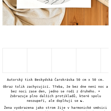
Autorský tisk Beskydská Čarokráska 50 cm x 50 cm.
Obraz tolik zachycující. Třeba, že bez dne není noc a
bez noci zase den, jedno se rodí z druhého. ☀️
Zobrazuje plno dalších protikladů, které spolu
nesoupeří, ale doplňují se ☯️.
Žena vyobrazena jako strom žije v harmonické směsici