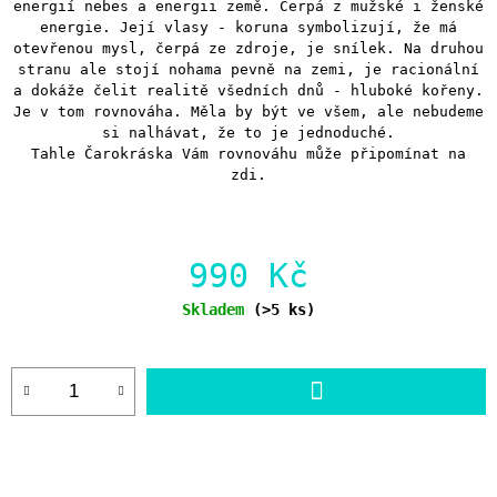
energií nebes a energii země. Čerpá z mužské i ženské
energie. Její vlasy - koruna symbolizují, že má
otevřenou mysl, čerpá ze zdroje, je snílek. Na druhou
stranu ale stojí nohama pevně na zemi, je racionální
a dokáže čelit realitě všedních dnů - hluboké kořeny.
Je v tom rovnováha. Měla by být ve všem, ale nebudeme
si nalhávat, že to je jednoduché.
Tahle Čarokráska Vám rovnováhu může připomínat na
zdi.
990 Kč
Měrná
Skladem
(>5 ks)
cena:
DO
KOŠÍKU